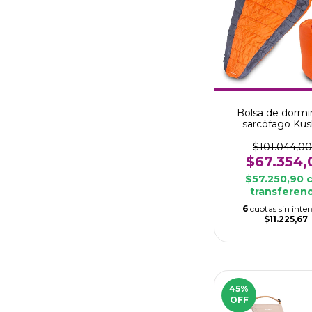
Bolsa de dormir
sarcófago Kus
$101.044,0
$67.354,
$57.250,90
transferenc
6
cuotas sin inter
$11.225,67
45
%
OFF