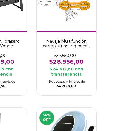
til brasero
Navaja Multifunción
 Vonne
cortaplumas Ingco con
15 funciones
8,00
$37.650,00
59,00
$28.956,00
,15
con
$24.612,60
con
rencia
transferencia
interés de
6
cuotas sin interés de
,50
$4.826,00
56
%
OFF