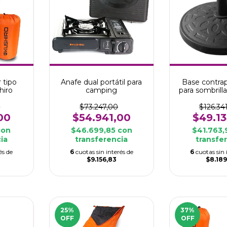
 tipo
Anafe dual portátil para
Base contra
hiro
camping
para sombrilla
piscina 3
0
$73.247,00
$126.34
00
$54.941,00
$49.1
con
$46.699,85
con
$41.763
ia
transferencia
transfe
és de
6
cuotas sin interés de
6
cuotas sin 
$9.156,83
$8.18
25
%
37
%
OFF
OFF