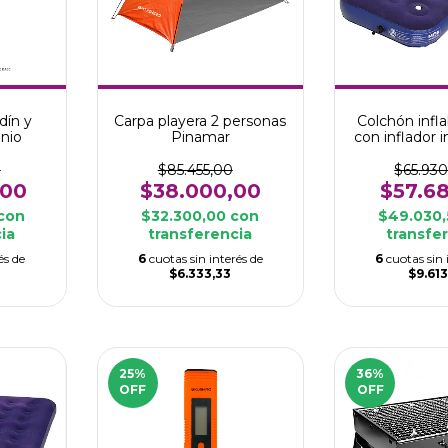
dín y
Carpa playera 2 personas
Colchón infla
inio
Pinamar
con inflador 
MOR L
0
$85.455,00
$65.93
,00
$38.000,00
$57.6
con
$32.300,00
con
$49.030
ia
transferencia
transfe
és de
6
cuotas sin interés de
6
cuotas sin 
$6.333,33
$9.613
25
%
36
%
OFF
OFF