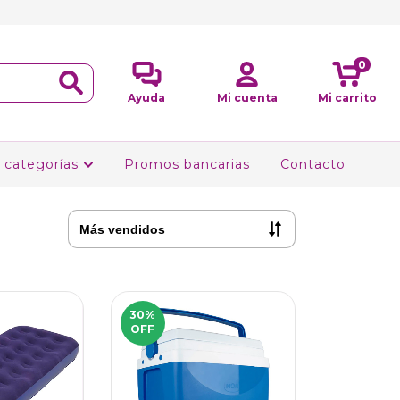
0
Ayuda
Mi cuenta
Mi carrito
 categorías
Promos bancarias
Contacto
30
%
OFF