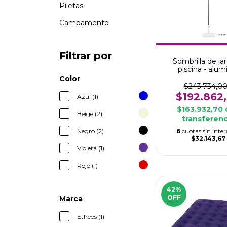
Piletas
Campamento
Filtrar por
Sombrilla de jar
piscina - alum
Color
$243.734,0
$192.862
Azul (1)
$163.932,70
Beige (2)
transferenc
6
cuotas sin inter
Negro (2)
$32.143,67
Violeta (1)
Rojo (1)
42
%
OFF
Marca
Etheos (1)