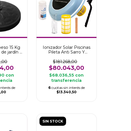
peso 15 Kg
Ionizador Solar Piscinas
 de jardín y
Pileta Anti Sarro Y
8/48 mm
Bacterias Waggs
1,00
$181.268,00
34,00
$80.043,00
,90
con
$68.036,55
con
rencia
transferencia
interés de
6
cuotas sin interés de
9,00
$13.340,50
SIN STOCK