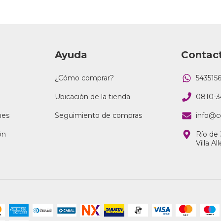
Ayuda
Contac
¿Cómo comprar?
543515
Ubicación de la tienda
0810-3
nes
Seguimiento de compras
info@c
ón
Río de 
Villa A