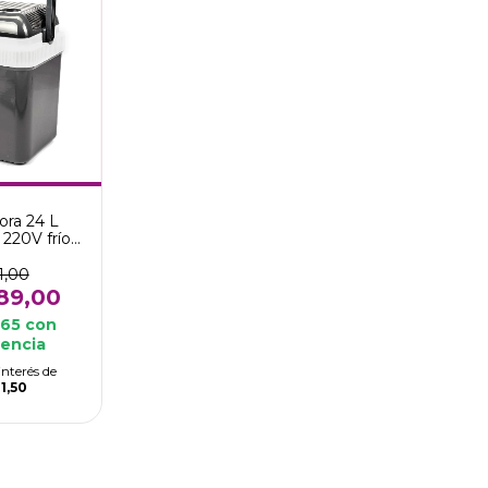
ora 24 L
 220V frío
USHIRO
1,00
89,00
,65
con
rencia
interés de
1,50