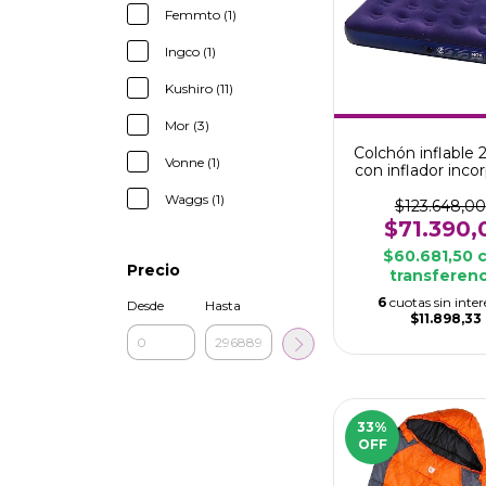
Femmto (1)
Ingco (1)
Kushiro (11)
Mor (3)
Colchón inflable 
Vonne (1)
con inflador inco
MOR LIFE
Waggs (1)
$123.648,00
$71.390,
$60.681,50
Precio
transferenc
6
cuotas sin inter
Desde
Hasta
$11.898,33
33
%
OFF