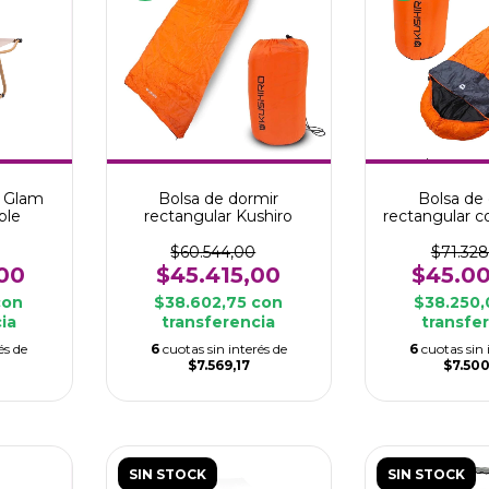
g Glam
Bolsa de dormir
Bolsa de
ble
rectangular Kushiro
rectangular 
Kush
$60.544,00
$71.328
00
$45.415,00
$45.0
con
$38.602,75
con
$38.250
ia
transferencia
transfe
és de
6
cuotas sin interés de
6
cuotas sin 
$7.569,17
$7.50
SIN STOCK
SIN STOCK