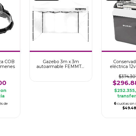
eza COB
Gazebo 3m x 3m
Conservad
lúmenes
autoarmable FEMMTO
eléctrica 12v
con paredes
calor K
$374.30
00
$296.8
con
$252.355
ia
transfe
és de
6
cuotas sin 
$49.48