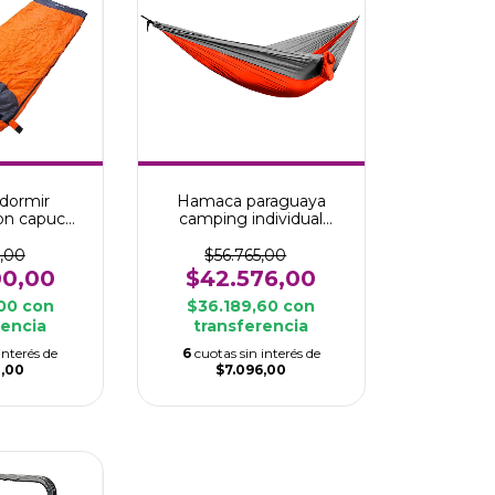
 dormir
Hamaca paraguaya
con capucha
camping individual
iro
KUSHIRO
,00
$56.765,00
00,00
$42.576,00
,00
con
$36.189,60
con
rencia
transferencia
interés de
6
cuotas sin interés de
0,00
$7.096,00