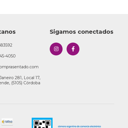
tanos
Sigamos conectados
683592
45-4050
omprasentado.com
Janeiro 281, Local 17,
llende, (5105) Córdoba