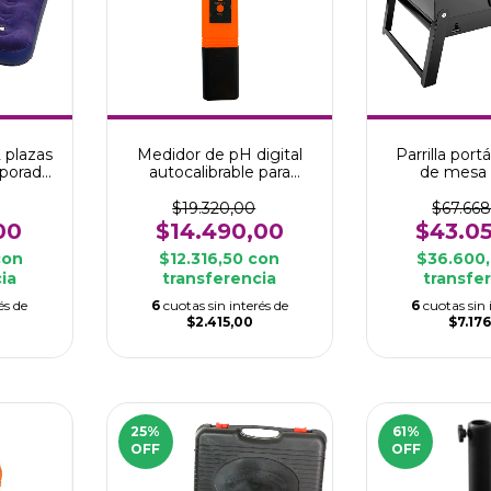
2 plazas
Medidor de pH digital
Parrilla portá
rporado
autocalibrable para
de mesa
piletas
$19.320,00
$67.66
00
$14.490,00
$43.0
con
$12.316,50
con
$36.600
ia
transferencia
transfe
és de
6
cuotas sin interés de
6
cuotas sin 
$2.415,00
$7.176
25
%
61
%
OFF
OFF