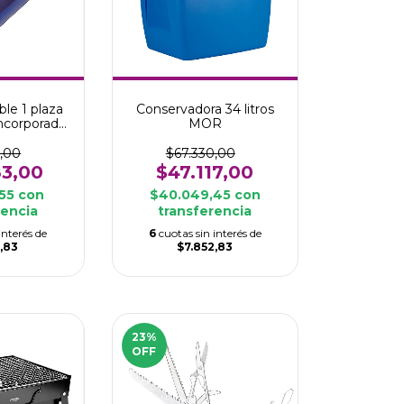
ble 1 plaza
Conservadora 34 litros
incorporado
MOR
IFE
0,00
$67.330,00
83,00
$47.117,00
,55
con
$40.049,45
con
rencia
transferencia
interés de
6
cuotas sin interés de
,83
$7.852,83
23
%
OFF