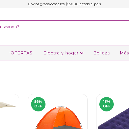
Envíos gratis desde los $55000 a todo el país
¡OFERTAS!
Electro y hogar
Belleza
Más
56
%
13
%
OFF
OFF