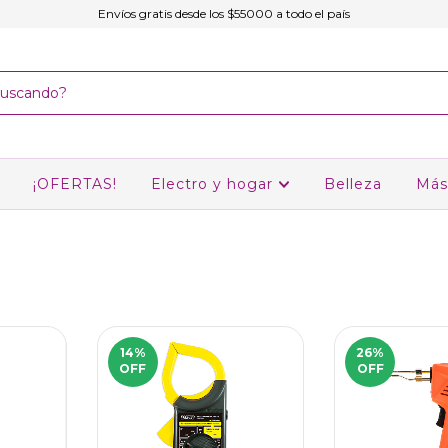
Envíos gratis desde los $55000 a todo el país
¡OFERTAS!
Electro y hogar
Belleza
Más
14
%
26
%
OFF
OFF