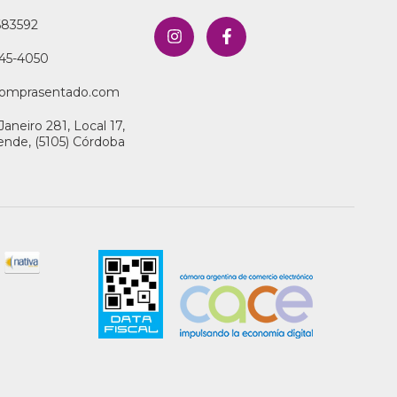
683592
45-4050
omprasentado.com
Janeiro 281, Local 17,
llende, (5105) Córdoba