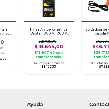
ltaje
Pinza Amperométrica
Soldadora de 
VO con
Digital 1000 V 1000 A
pistola
Max BAROVO
00
$21.735,00
$63.39
$18.644,00
$46.7
on
ia
$15.847,40
con
$39.711,
transferencia
transfe
és de
6
cuotas sin interés de
6
cuotas sin 
$3.107,33
$7.78
Ayuda
Contac