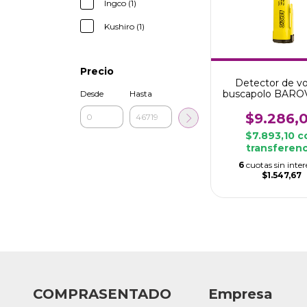
Ingco (1)
Kushiro (1)
Precio
Detector de vo
buscapolo BARO
Desde
Hasta
alerta
$9.286,
$7.893,10
c
transferenc
6
cuotas sin inter
$1.547,67
COMPRASENTADO
Empresa