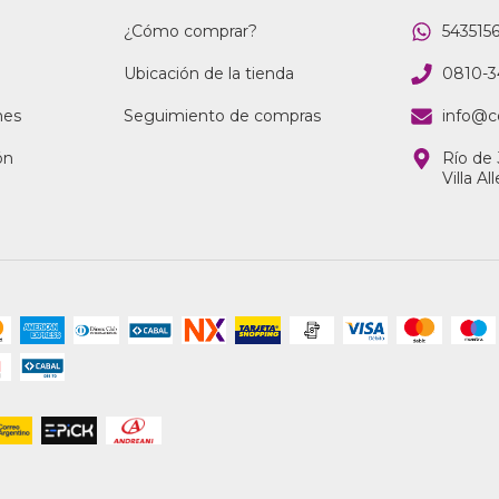
¿Cómo comprar?
543515
Ubicación de la tienda
0810-3
nes
Seguimiento de compras
info@c
ón
Río de 
Villa A