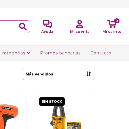
0
Ayuda
Mi cuenta
Mi carrito
 categorías
Promos bancarias
Contacto
SIN STOCK