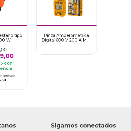
estaño tipo
Pinza Amperométrica
 100 W
Digital 600 V 200 A Max
Ingco
4,00
19,00
15
con
rencia
interés de
6,50
tanos
Sigamos conectados