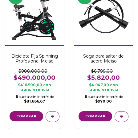
Bicicleta Fija Spinning
Soga para saltar de
Profesional Meiso
acero Meiso
rueda 13 kg magnética
con computadora Fit
$900.000,00
$6.799,00
$490.000,00
$5.820,00
$416.500,00
con
$4.947,00
con
transferencia
transferencia
6
cuotas sin interés de
6
cuotas sin interés de
$81.666,67
$970,00
COMPRAR