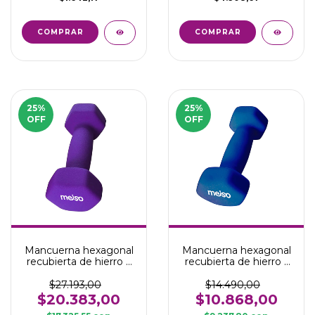
25
%
25
%
OFF
OFF
Mancuerna hexagonal
Mancuerna hexagonal
recubierta de hierro 2
recubierta de hierro 1
Kg
kg
$27.193,00
$14.490,00
$20.383,00
$10.868,00