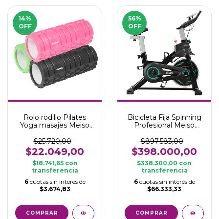
14
%
56
%
OFF
OFF
Rolo rodillo Pilates
Bicicleta Fija Spinning
Yoga masajes Meiso
Profesional Meiso
33 Cm texturado
rueda magnética con
computadora Fit
$25.720,00
$897.583,00
$22.049,00
$398.000,00
$18.741,65
con
$338.300,00
con
transferencia
transferencia
6
cuotas sin interés de
6
cuotas sin interés de
$3.674,83
$66.333,33
COMPRAR