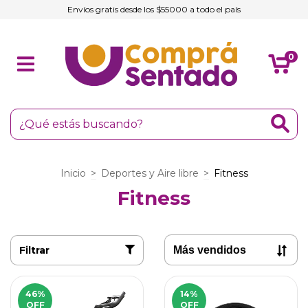
Envíos gratis desde los $55000 a todo el país
0
Inicio
>
Deportes y Aire libre
>
Fitness
Fitness
Filtrar
46
%
14
%
OFF
OFF