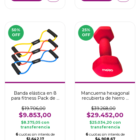
50
%
25
%
OFF
OFF
Banda elástica en 8
Mancuerna hexagonal
para fitness Pack de 3
recubierta de hierro 3
tensiones
kg
$19.706,00
$39.268,00
$9.853,00
$29.452,00
$8.375,05
con
$25.034,20
con
transferencia
transferencia
6
cuotas sin interés de
6
cuotas sin interés de
$1.642,17
$4.908,67