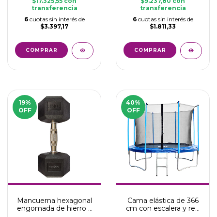
$17.325,55
con
$9.237,80
con
transferencia
transferencia
6
cuotas sin interés de
6
cuotas sin interés de
$3.397,17
$1.811,33
19
%
40
%
OFF
OFF
Mancuerna hexagonal
Cama elástica de 366
engomada de hierro y
cm con escalera y red
acero 10 kg
Meiso