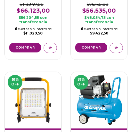
A
$113.349,00
$75.150,00
$66.123,00
$56.535,00
$56.204,55
con
$48.054,75
con
transferencia
transferencia
6
cuotas sin interés de
6
cuotas sin interés de
$11.020,50
$9.422,50
61
%
31
%
OFF
OFF