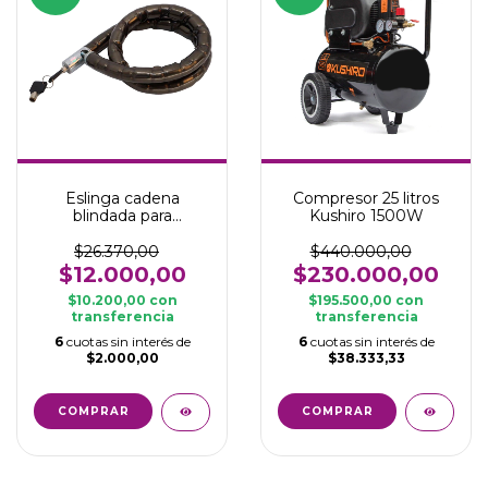
Eslinga cadena
Compresor 25 litros
blindada para
Kushiro 1500W
motocicleta 1,2 m
$26.370,00
$440.000,00
$12.000,00
$230.000,00
$10.200,00
con
$195.500,00
con
transferencia
transferencia
6
cuotas sin interés de
6
cuotas sin interés de
$2.000,00
$38.333,33