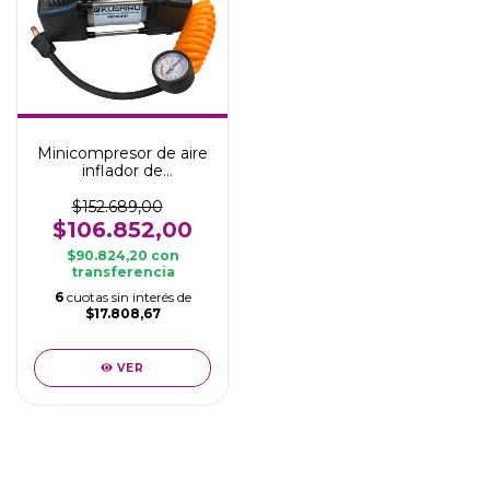
Minicompresor de aire
inflador de
neumáticos 150 PSI
doble pistón 12V
$152.689,00
$106.852,00
$90.824,20
con
transferencia
6
cuotas sin interés de
$17.808,67
VER