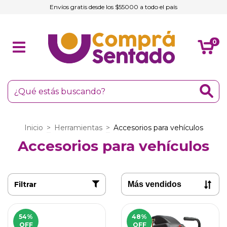
Envíos gratis desde los $55000 a todo el país
0
Inicio
>
Herramientas
>
Accesorios para vehículos
Accesorios para vehículos
Filtrar
54
%
48
%
OFF
OFF