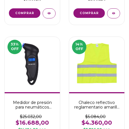
33
%
14
%
OFF
OFF
Medidor de presión
Chaleco reflectivo
para neumáticos
reglamentario amarillo
portátil
fluo
$25.032,00
$5.084,00
$16.688,00
$4.360,00