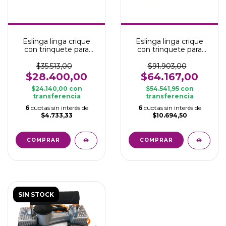
Eslinga linga crique
Eslinga linga crique
con trinquete para
con trinquete para
amarre 6 m x 2,5 cm
amarre 10 m x 5 cm 3
1,5 toneladas
toneladas
$35.513,00
$91.903,00
$28.400,00
$64.167,00
$24.140,00
con
$54.541,95
con
transferencia
transferencia
6
cuotas sin interés de
6
cuotas sin interés de
$4.733,33
$10.694,50
SIN STOCK