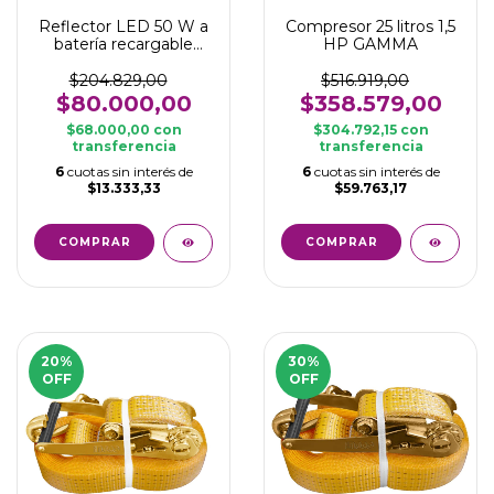
Reflector LED 50 W a
Compresor 25 litros 1,5
batería recargable
HP GAMMA
USB
$204.829,00
$516.919,00
$80.000,00
$358.579,00
$68.000,00
con
$304.792,15
con
transferencia
transferencia
6
cuotas sin interés de
6
cuotas sin interés de
$13.333,33
$59.763,17
20
%
30
%
OFF
OFF