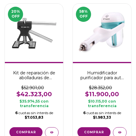
20
%
58
%
OFF
OFF
Kit de reparación de
Humidificador
abolladuras de
purificador para auto
vehículos
12V
$52.901,00
$28.352,00
$42.323,00
$11.900,00
$35.974,55
con
$10.115,00
con
transferencia
transferencia
6
cuotas sin interés de
6
cuotas sin interés de
$7.053,83
$1.983,33