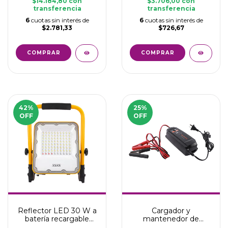
$14.184,80
con
$3.706,00
con
transferencia
transferencia
6
cuotas sin interés de
6
cuotas sin interés de
$2.781,33
$726,67
COMPRAR
42
%
25
%
OFF
OFF
Reflector LED 30 W a
Cargador y
batería recargable
mantenedor de
USB
baterías de 3 pasos y 2