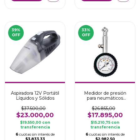
39
%
33
%
OFF
OFF
Aspiradora 12V Portátil
Medidor de presión
Líquidos y Sólidos
para neumáticos
portátil analógico
$37.500,00
$26.855,00
$23.000,00
$17.895,00
$19.550,00
con
$15.210,75
con
transferencia
transferencia
6
cuotas sin interés de
6
cuotas sin interés de
$3.833,33
$2.982,50