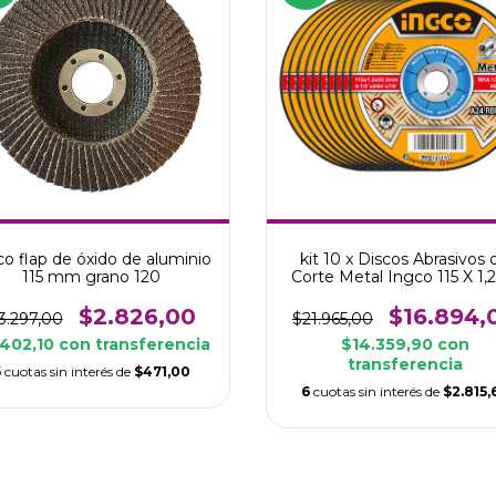
kit 10 x Discos Abrasivos 
co flap de óxido de aluminio
Corte Metal Ingco 115 X 1,2
115 mm grano 120
22,2mm
$16.894,
$2.826,00
$21.965,00
3.297,00
$14.359,90
con
.402,10
con
transferencia
transferencia
6
cuotas sin interés de
$471,00
6
cuotas sin interés de
$2.815,