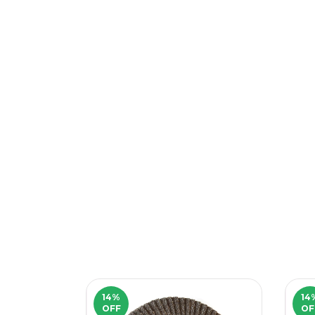
14
%
14
OFF
OF