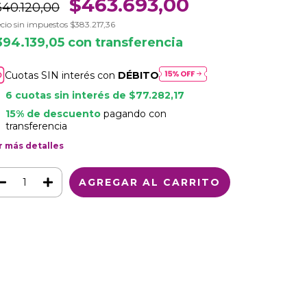
$463.693,00
640.120,00
cio sin impuestos
$383.217,36
394.139,05
con
transferencia
Cuotas SIN interés con
DÉBITO
6
cuotas sin interés de
$77.282,17
15% de descuento
pagando con
transferencia
r más detalles
Medios de envío
CAMBIAR CP
regas para el CP:
CALCULAR
iciá sesión
y usá tus datos de entrega
sé mi código postal