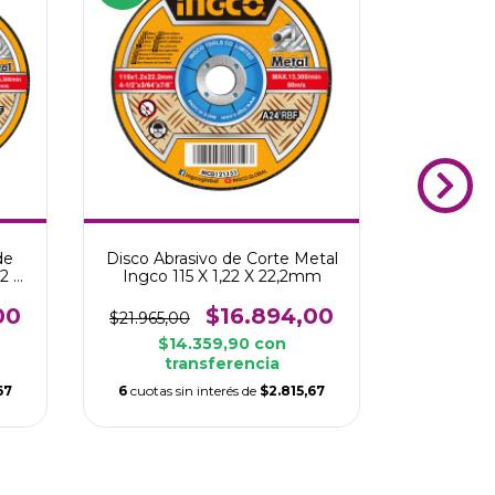
de
Disco Abrasivo de Corte Metal
Disco 
2 X
Ingco 115 X 1,22 X 22,2mm
Chaup
00
$16.894,00
$21.965,00
$13.223,
$14.359,90
con
$9.638,1
transferencia
6
cuotas s
67
6
cuotas sin interés de
$2.815,67