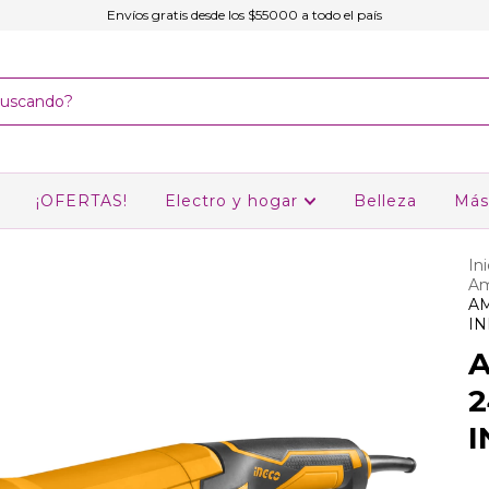
Envíos gratis desde los $55000 a todo el país
¡OFERTAS!
Electro y hogar
Belleza
Más
Ini
Am
A
IN
2
I