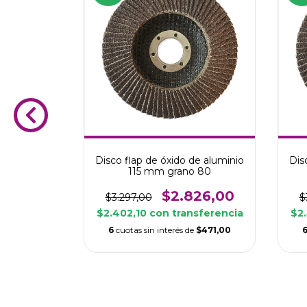
r Ingco
Disco flap de óxido de aluminio
Dis
 Maletin +
115 mm grano 80
0
$2.826,00
$3.297,00
$
,00
$2.402,10
con
transferencia
$2
con
6
cuotas sin interés de
$471,00
cia
$28.736,67