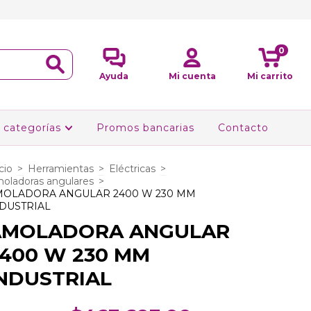
0
Ayuda
Mi cuenta
Mi carrito
 categorías
Promos bancarias
Contacto
cio
>
Herramientas
>
Eléctricas
>
oladoras angulares
>
MOLADORA ANGULAR 2400 W 230 MM
DUSTRIAL
AMOLADORA ANGULAR
400 W 230 MM
NDUSTRIAL