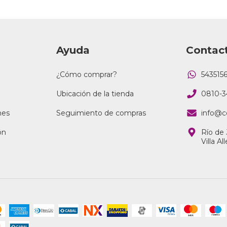
Ayuda
Contac
¿Cómo comprar?
543515
Ubicación de la tienda
0810-3
nes
Seguimiento de compras
info@c
ón
Río de 
Villa A