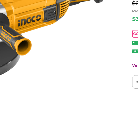
$
Pre
$
Ve
Ent
In
No 