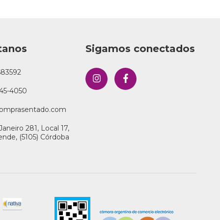
tanos
Sigamos conectados
683592
45-4050
omprasentado.com
Janeiro 281, Local 17,
llende, (5105) Córdoba