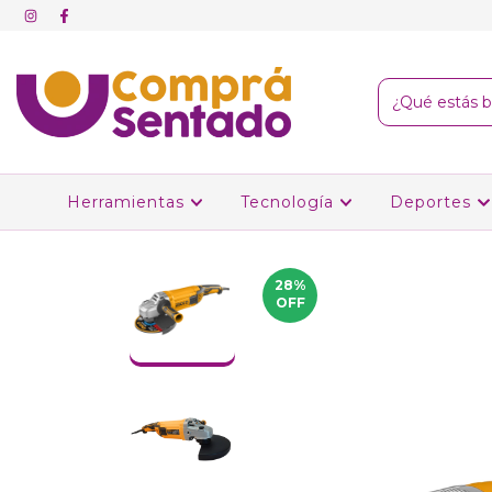
Herramientas
Tecnología
Deportes
28
%
OFF