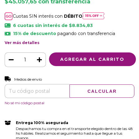
$45.057,65
con
transferencia
Cuotas SIN interés con
DÉBITO
6
cuotas sin interés de
$8.834,83
15% de descuento
pagando con transferencia
Ver más detalles
CAMBIAR CP
Entregas para el CP:
Medios de envío
CALCULAR
No sé mi código postal
Entrega 100% asegurada
Despachamos tu compra en el transporte elegido dentro de las 48
hs hábiles. Realizamos el seguimiento hasta que llegue a tus
manos.