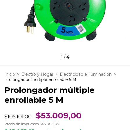
1
/
4
Inicio
>
Electro y Hogar
>
Electricidad e Iluminación
>
Prolongador múltiple enrollable 5 M
Prolongador múltiple
enrollable 5 M
$53.009,00
$105.101,00
Precio sin impuestos
$43.809,09