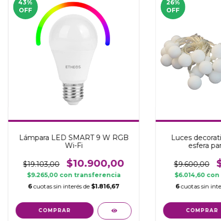
43
%
26
%
OFF
OFF
Lámpara LED SMART 9 W RGB
Luces decorativ
Wi-Fi
esfera pa
$10.900,00
$19.103,00
$9.600,00
$9.265,00
con
transferencia
$6.014,60
con
6
cuotas sin interés de
$1.816,67
6
cuotas sin int