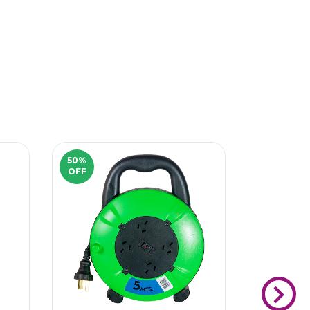
50
%
52
%
OFF
OFF