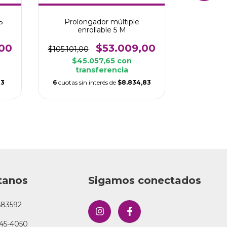
5
Prolongador múltiple
Prolo
enrollable 5 M
en
00
$53.009,00
$
$105.101,00
$8
$45.057,65
con
transferencia
$7
tr
33
6
cuotas sin interés de
$8.834,83
6
cuotas si
tanos
Sigamos conectados
683592
45-4050