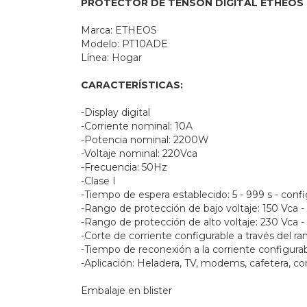
PROTECTOR DE TENSÓN DIGITAL ETHEOS 1
Marca: ETHEOS
Modelo: PT10ADE
Línea: Hogar
CARACTERÍSTICAS:
-Display digital
-Corriente nominal: 10A
-Potencia nominal: 2200W
-Voltaje nominal: 220Vca
-Frecuencia: 50Hz
-Clase I
-Tiempo de espera establecido: 5 - 999 s - conf
-Rango de protección de bajo voltaje: 150 Vca -
-Rango de protección de alto voltaje: 230 Vca 
-Corte de corriente configurable a través del r
-Tiempo de reconexión a la corriente configura
-Aplicación: Heladera, TV, modems, cafetera, c
Embalaje en blister