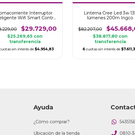
omacorriente Interruptor
Linterna Cree Led 3w 13
eligente Wifi Smart Control
lúmenes 200m Ingco
10A
$29.729,00
$45.668,
8.229,00
$82.207,00
$25.269,65
con
$38.817,80
con
transferencia
transferencia
cuotas sin interés de
$4.954,83
6
cuotas sin interés de
$7.611,
Ayuda
Contac
¿Cómo comprar?
543515
Ubicación de la tienda
0810-3