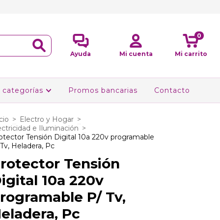
0
Ayuda
Mi cuenta
Mi carrito
 categorías
Promos bancarias
Contacto
cio
>
Electro y Hogar
>
ectricidad e Iluminación
>
otector Tensión Digital 10a 220v programable
 Tv, Heladera, Pc
rotector Tensión
igital 10a 220v
rogramable P/ Tv,
eladera, Pc