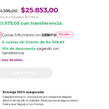
$25.853,00
1.395,00
cio sin impuestos
$21.366,12
21.975,05
con
transferencia
Cuotas SIN interés con
DÉBITO
6
cuotas sin interés de
$4.308,83
15% de descuento
pagando con
transferencia
r más detalles
Entrega 100% asegurada
Despachamos tu compra en el transporte elegido
dentro de las 48 hs hábiles. Realizamos el seguimiento
hasta que llegue a tus manos.