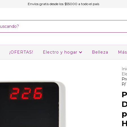
Envíos gratis desde los $55000 a todo el país
¡OFERTAS!
Electro y hogar
Belleza
Más
Ini
El
Pr
P/
P
D
p
H