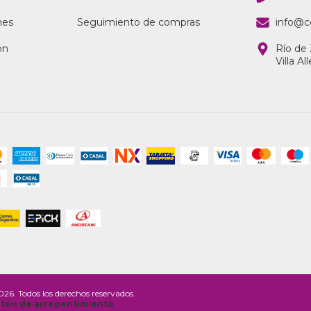
nes
Seguimiento de compras
info@c
ón
Río de 
Villa A
26. Todos los derechos reservados.
tón de arrepentimiento