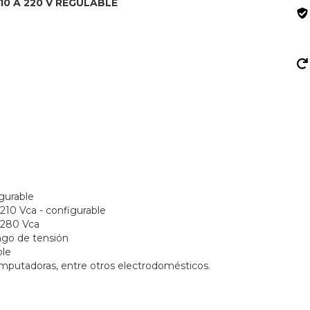
0 A 220 V REGULABLE
igurable
 210 Vca - configurable
- 280 Vca
ango de tensión
ble
omputadoras, entre otros electrodomésticos.