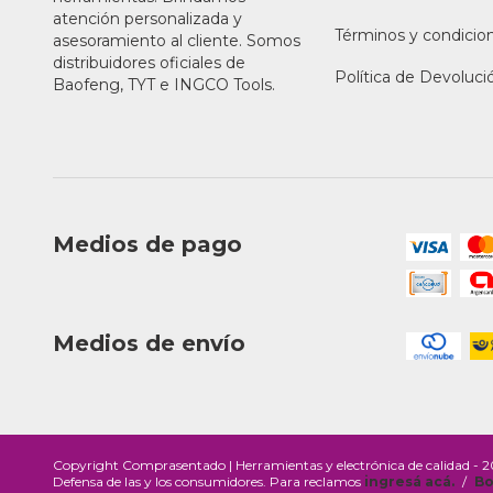
atención personalizada y
Términos y condicio
asesoramiento al cliente. Somos
distribuidores oficiales de
Política de Devoluci
Baofeng, TYT e INGCO Tools.
Medios de pago
Medios de envío
Copyright Comprasentado | Herramientas y electrónica de calidad - 20
Defensa de las y los consumidores. Para reclamos
ingresá acá.
/
Bo