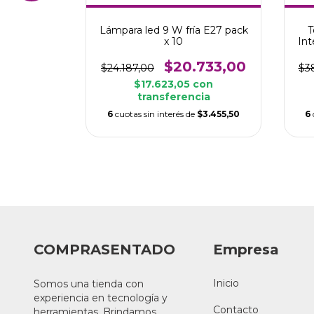
pilas tipo
Lámpara led 9 W fría E27 pack
T
vidad
x 10
Int
076,00
$20.733,00
$24.187,00
$3
nsferencia
$17.623,05
con
transferencia
e
$1.179,33
6
cuotas sin interés de
$3.455,50
6
COMPRASENTADO
Empresa
Inicio
Somos una tienda con
experiencia en tecnología y
Contacto
herramientas. Brindamos