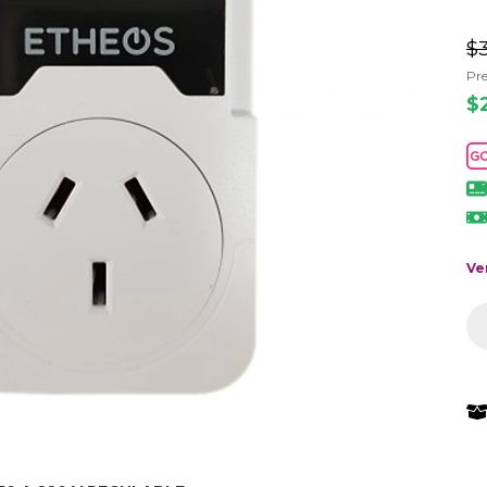
$3
Pre
$
Ve