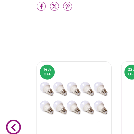
14
%
22
OFF
OF