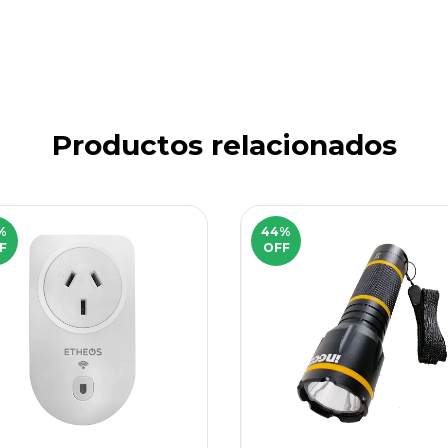
Productos relacionados
%
44
%
F
OFF