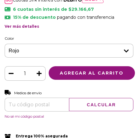
Cuotas SIN interés con
DÉBITO
6
cuotas sin interés de
$29.166,67
15% de descuento
pagando con transferencia
Ver más detalles
Color
CAMBIAR CP
Entregas para el CP:
Medios de envío
CALCULAR
No sé mi código postal
Entrega 100% asegurada