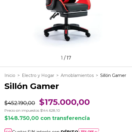
1
/
17
Inicio
>
Electro y Hogar
>
Amoblamientos
>
Sillón Gamer
Sillón Gamer
$175.000,00
$452.190,00
Precio sin impuestos
$144.628,10
$148.750,00
con
transferencia