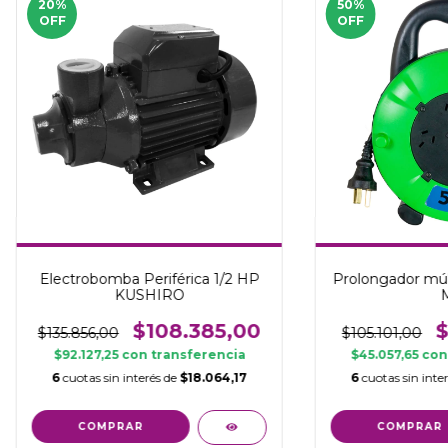
20
%
50
%
OFF
OFF
Electrobomba Periférica 1/2 HP
Prolongador múlt
KUSHIRO
$108.385,00
$
$135.856,00
$105.101,00
$92.127,25
con
transferencia
$45.057,65
con
6
cuotas sin interés de
$18.064,17
6
cuotas sin inte