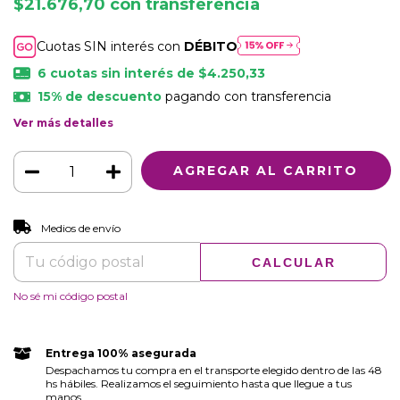
$21.676,70
con
transferencia
Cuotas SIN interés con
DÉBITO
6
cuotas sin interés de
$4.250,33
15% de descuento
pagando con transferencia
Ver más detalles
CAMBIAR CP
Entregas para el CP:
Medios de envío
CALCULAR
No sé mi código postal
Entrega 100% asegurada
Despachamos tu compra en el transporte elegido dentro de las 48
hs hábiles. Realizamos el seguimiento hasta que llegue a tus
manos.